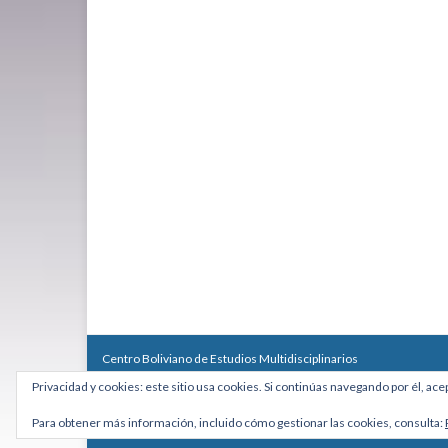
Centro Boliviano de Estudios Multidisciplinarios
Calle Macario Pinilla # 2588 esq. Av. Arce, Edificio Arcadia, Mezzan
Privacidad y cookies: este sitio usa cookies. Si continúas navegando por él, ace
Teléfono: +591 2431818 - Celular: +591 73027636
cebem@cebem.org
Para obtener más información, incluido cómo gestionar las cookies, consulta:
Hecho con
por
Graphene Themes
.