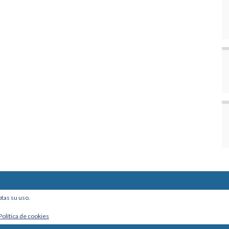
ine, Of. 101 - La Paz, Bolivia
ptas su uso.
Política de cookies