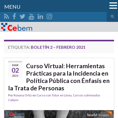
MENU
Alte
el
Search for:
form
de
bús
ETIQUETA:
BOLETÍN 2 – FEBRERO 2021
Curso Virtual: Herramientas
MAR
02
Prácticas para la Incidencia en
2021
Política Pública con Énfasis en
la Trata de Personas
Por
Roxana Ortiz
en
Curso con Tutor en Línea
,
Cursos culminados
Cebem