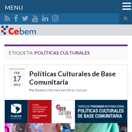
MENU
Alte
el
Search for:
form
de
bús
ETIQUETA:
POLÍTICAS CULTURALES
Políticas Culturales de Base
FEB
17
Comunitaria
2021
Por
Beatriz Herrera
en
Otros Cursos