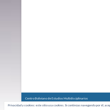
Centro Boliviano de Estudios Multidisciplinarios
Calle Macario Pinilla # 2588 esq. Av. Arce, Edificio Arcadia, Mezzan
Privacidad y cookies: este sitio usa cookies. Si continúas navegando por él, ace
Teléfono: +591 2431818 - Celular: +591 73027636