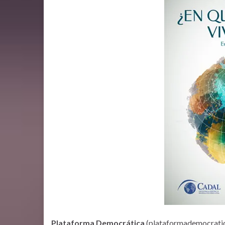
Plataforma Democrática
(plataformademocratica