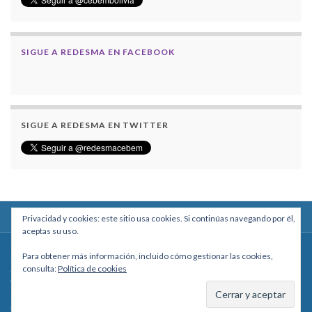
SIGUE A REDESMA EN FACEBOOK
SIGUE A REDESMA EN TWITTER
Privacidad y cookies: este sitio usa cookies. Si continúas navegando por él,
aceptas su uso.
Centro Boliviano de Estudios Multidisciplinarios
Para obtener más información, incluido cómo gestionar las cookies,
Calle Macario Pinilla # 2588 esq. Av. Arce, Edificio Arcadia, Mezzanine, Of. 101
consulta:
Política de cookies
- La Paz, Bolivia
Teléfono: +591 2431818 - Celular: +591 73027636
cebem@cebem.org
Hecho con
por
Graphene Themes
.