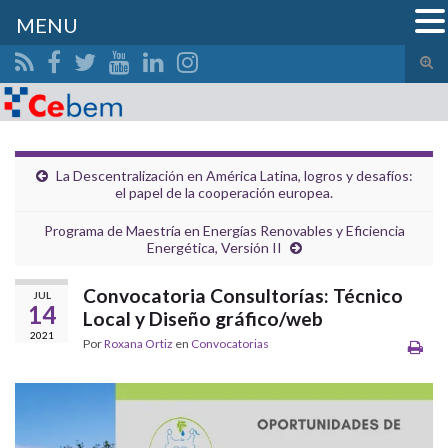
MENU
Alte
el
Search for:
form
de
bús
La Descentralización en América Latina, logros y desafíos:
el papel de la cooperación europea.
Programa de Maestría en Energías Renovables y Eficiencia
Energética, Versión II
Convocatoria Consultorías: Técnico
JUL
14
Local y Diseño gráfico/web
2021
Por
Roxana Ortiz
en
Convocatorias