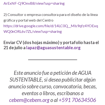
ArExNF-Q9OnvB8/view?usp=sharing
2) Consultor o empresa consultora para el diseño de la línea
gráfica y portal web del Centro
https://drive.google.com/file/d/14LC0Q__Mls9qfz4YOExq
WQ0nORL6v7ZL/view?usp=sharing
Enviar CV (dos hojas máximo) y portafolio hasta el
21 de julio a
lapaz@aguasustentable.org
Este anuncio fue a petición de AGUA
SUSTENTABLE, si desea publicitar algún
anuncio sobre curso, convocatoria, becas,
eventos o libros, escribanos a
cebem@cebem.org
o al
+591 70634506