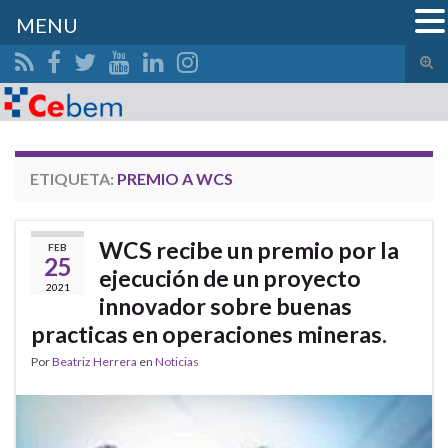
MENU
Alte
el
Search for:
form
de
bús
ETIQUETA:
PREMIO A WCS
WCS recibe un premio por la
FEB
25
ejecución de un proyecto
2021
innovador sobre buenas
practicas en operaciones mineras.
Por
Beatriz Herrera
en
Noticias