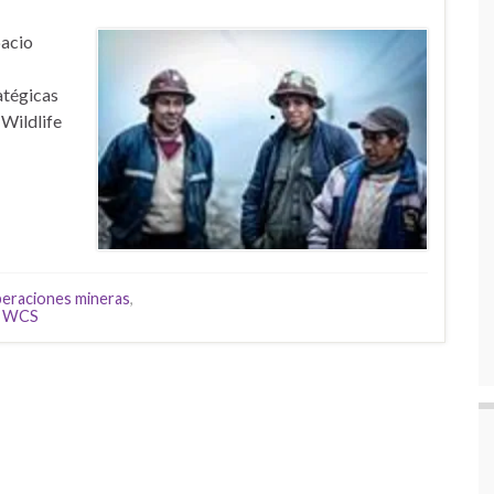
pacio
ratégicas
Wildlife
peraciones mineras
,
a WCS