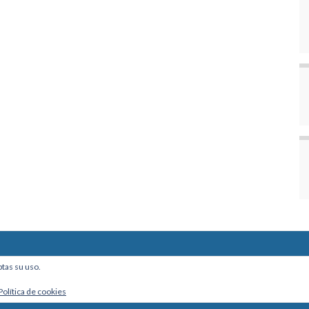
ine, Of. 101 - La Paz, Bolivia
ptas su uso.
Política de cookies