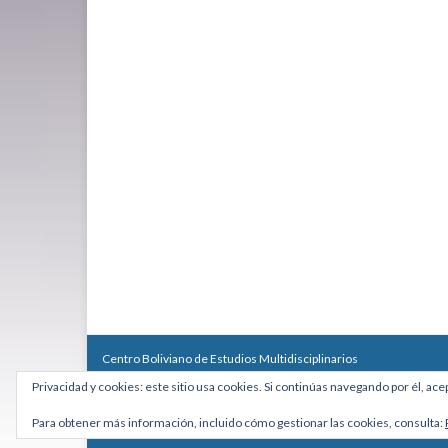
Centro Boliviano de Estudios Multidisciplinarios
Calle Macario Pinilla # 2588 esq. Av. Arce, Edificio Arcadia, Mezzan
Privacidad y cookies: este sitio usa cookies. Si continúas navegando por él, ace
Teléfono: +591 2431818 - Celular: +591 73027636
cebem@cebem.org
Para obtener más información, incluido cómo gestionar las cookies, consulta:
Hecho con
por
Graphene Themes
.