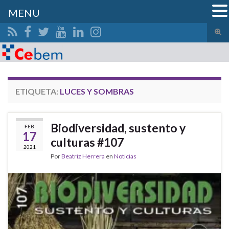
MENU
Alte
el
Search for:
form
de
bús
ETIQUETA:
LUCES Y SOMBRAS
Biodiversidad, sustento y
FEB
17
culturas #107
2021
Por
Beatriz Herrera
en
Noticias