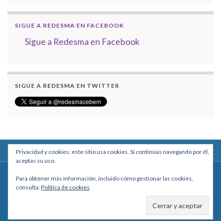
SIGUE A REDESMA EN FACEBOOK
Sigue a Redesma en Facebook
SIGUE A REDESMA EN TWITTER
Privacidad y cookies: este sitio usa cookies. Si continúas navegando por él,
aceptas su uso.
Centro Boliviano de Estudios Multidisciplinarios
Para obtener más información, incluido cómo gestionar las cookies,
Calle Macario Pinilla # 2588 esq. Av. Arce, Edificio Arcadia, Mezzanine, Of. 101
consulta:
Política de cookies
- La Paz, Bolivia
Teléfono: +591 2431818 - Celular: +591 73027636
cebem@cebem.org
Hecho con
por
Graphene Themes
.