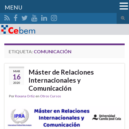
MENU
Alte
el
Search for:
form
de
bús
ETIQUETA:
COMUNICACIÓN
Máster de Relaciones
MAR
16
Internacionales y
2020
Comunicación
Por
Roxana Ortiz
en
Otros Cursos