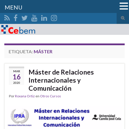
MENU
Alte
el
Search for:
form
de
bús
ETIQUETA:
MÁSTER
Máster de Relaciones
MAR
16
Internacionales y
2020
Comunicación
Por
Roxana Ortiz
en
Otros Cursos