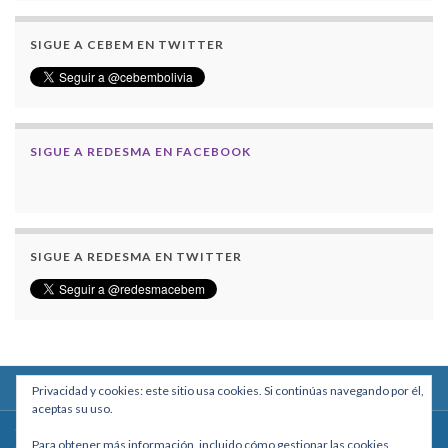
SIGUE A CEBEM EN TWITTER
SIGUE A REDESMA EN FACEBOOK
SIGUE A REDESMA EN TWITTER
Privacidad y cookies: este sitio usa cookies. Si continúas navegando por él,
aceptas su uso.
Centro Boliviano de Estudios Multidisciplinarios
Para obtener más información, incluido cómo gestionar las cookies,
Calle Macario Pinilla # 2588 esq. Av. Arce, Edificio Arcadia, Mezzanine, Of. 101