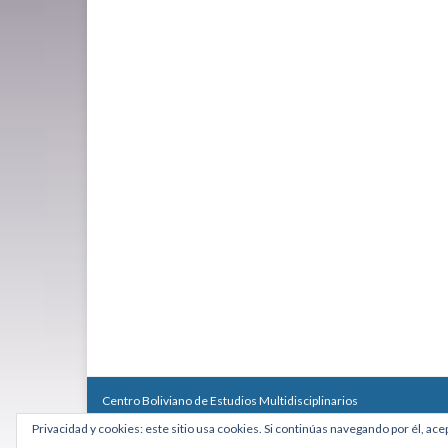
Centro Boliviano de Estudios Multidisciplinarios
Calle Macario Pinilla # 2588 esq. Av. Arce, Edificio Arcadia, Mezzan
Privacidad y cookies: este sitio usa cookies. Si continúas navegando por él, ace
Teléfono: +591 2431818 - Celular: +591 73027636