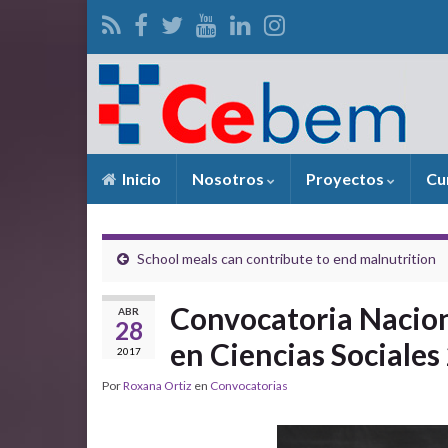
Inicio
Nosotros
Proyectos
Cu
School meals can contribute to end malnutrition
Convocatoria Nacion
ABR
28
en Ciencias Sociales
2017
Por
Roxana Ortiz
en
Convocatorias