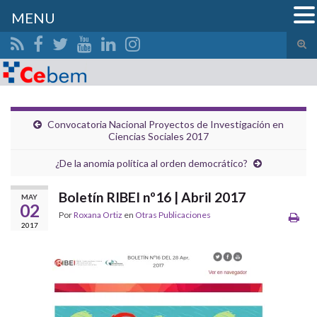
MENU
Alte
el
Search for:
form
de
bús
Convocatoria Nacional Proyectos de Investigación en
Ciencias Sociales 2017
¿De la anomia política al orden democrático?
Boletín RIBEI nº16 | Abril 2017
MAY
02
Por
Roxana Ortiz
en
Otras Publicaciones
2017