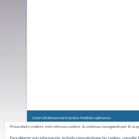
Centro Boliviano de Estudios Multidisciplinarios
Calle Macario Pinilla # 2588 esq. Av. Arce, Edificio Arcadia, Mezzan
Privacidad y cookies: este sitio usa cookies. Si continúas navegando por él, ace
Teléfono: +591 2431818 - Celular: +591 73027636
cebem@cebem.org
Para obtener más información, incluido cómo gestionar las cookies, consulta: