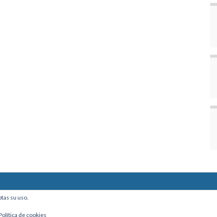
ine, Of. 101 - La Paz, Bolivia
ptas su uso.
Política de cookies