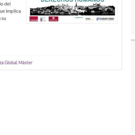
io del
ue implica
 su
a Global
,
Máster