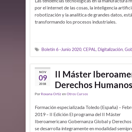
Las tendencias tecnológicas en la manufactura 
por el internet de las cosas, la inteligencia artificia
robotización y la analítica de grandes datos, est
transformando los procesos industriales.
Boletín 6 -Junio 2020
,
CEPAL
,
Digitalización
,
Gob
II Máster Iberoame
NOV
09
Derechos Humano
2018
Por
Roxana Ortiz
en
Otros Cursos
Formación especializada Toledo (España) – Febr
2019 – II Edición El programa del II Máster
Iberoamericano Gobernanza Global y Derecho
se desarrolla íntegramente en modalidad semipre