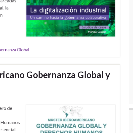
marcadas
l, la
án
ernanza Global
ricano Gobernanza Global y
s
ero de
s Humanos
sencial,