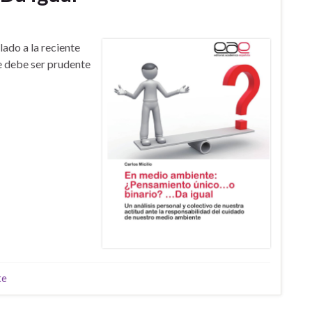
do a la reciente
se debe ser prudente
te