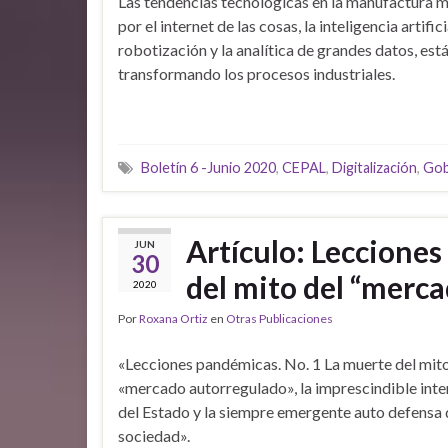
Las tendencias tecnológicas en la manufactura 
por el internet de las cosas, la inteligencia artificia
robotización y la analítica de grandes datos, est
transformando los procesos industriales.
Boletín 6 -Junio 2020
,
CEPAL
,
Digitalización
,
Gob
Artículo: Leccione
JUN
30
del mito del “merc
2020
Por
Roxana Ortiz
en
Otras Publicaciones
«Lecciones pandémicas. No. 1 La muerte del mito
«mercado autorregulado», la imprescindible int
del Estado y la siempre emergente auto defensa 
sociedad».