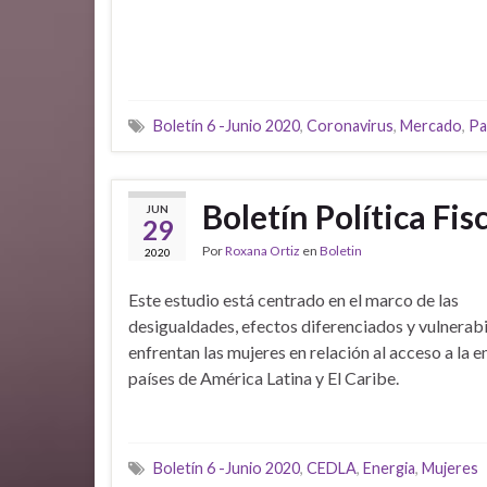
Boletín 6 -Junio 2020
,
Coronavirus
,
Mercado
,
Pa
Boletín Política Fis
JUN
29
Por
Roxana Ortiz
en
Boletin
2020
Este estudio está centrado en el marco de las
desigualdades, efectos diferenciados y vulnerab
enfrentan las mujeres en relación al acceso a la e
países de América Latina y El Caribe.
Boletín 6 -Junio 2020
,
CEDLA
,
Energia
,
Mujeres