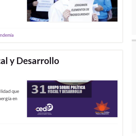
ndemia
cal y Desarrollo
ilidad que
nergía en