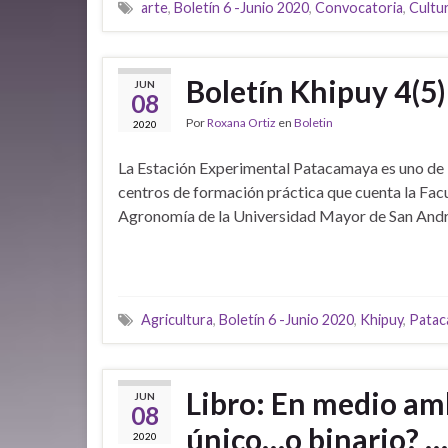
arte
,
Boletín 6 -Junio 2020
,
Convocatoria
,
Cultu
Boletín Khipuy 4(5)
JUN
08
Por
Roxana Ortiz
en
Boletin
2020
La Estación Experimental Patacamaya es uno de 
centros de formación práctica que cuenta la Fac
Agronomía de la Universidad Mayor de San Andr
Agricultura
,
Boletín 6 -Junio 2020
,
Khipuy
,
Patac
Libro: En medio a
JUN
08
único…o binario? …
2020