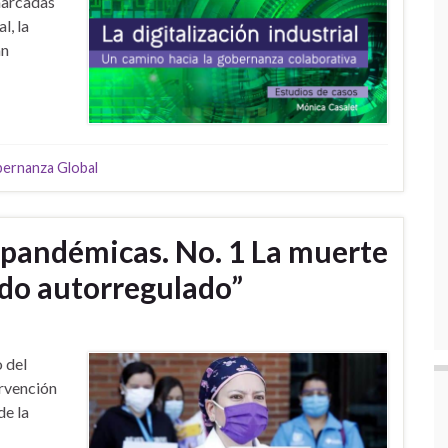
marcadas
l, la
án
ernanza Global
s pandémicas. No. 1 La muerte
ado autorregulado”
 del
ervención
de la