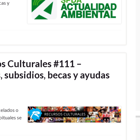
cas y
s Culturales #111 –
 subsidios, becas y ayudas
celados o
bituales se