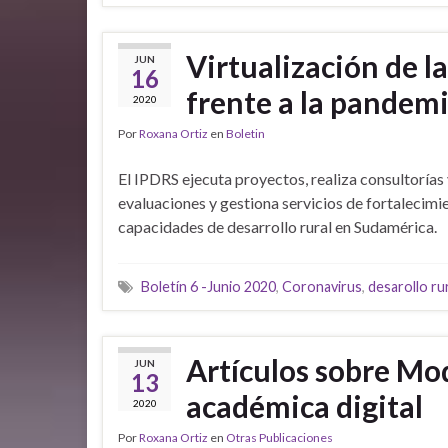
Virtualización de 
JUN
16
frente a la pandem
2020
Por
Roxana Ortiz
en
Boletin
El IPDRS ejecuta proyectos, realiza consultorías
evaluaciones y gestiona servicios de fortalecimi
capacidades de desarrollo rural en Sudamérica.
Boletín 6 -Junio 2020
,
Coronavirus
,
desarollo ru
Artículos sobre Mo
JUN
13
académica digital
2020
Por
Roxana Ortiz
en
Otras Publicaciones