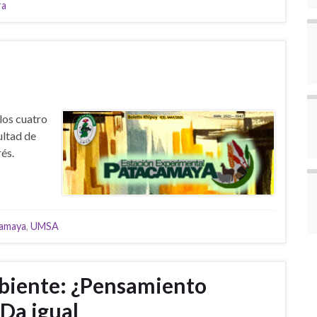
ra
los cuatro
ultad de
és.
amaya
,
UMSA
mbiente: ¿Pensamiento
Da igual