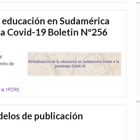
la educación en Sudamérica
ia Covid-19 Boletin Nº256
 y
ento de
ral
,
IPDRS
delos de publicación