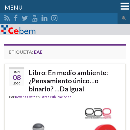
MENU
Alte
el
Search for:
form
de
bús
ETIQUETA:
EAE
Libro: En medio ambiente:
JUN
08
¿Pensamiento único…o
2020
binario? …Da igual
Por
Roxana Ortiz
en
Otras Publicaciones