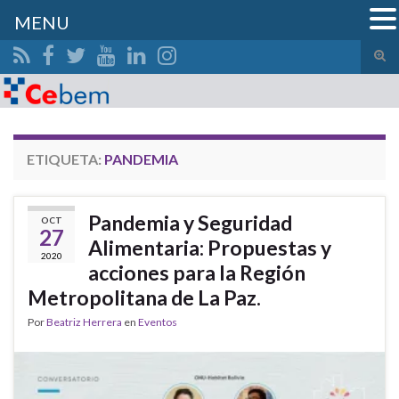
MENU
Alte
el
Search for:
form
de
bús
ETIQUETA:
PANDEMIA
Pandemia y Seguridad
OCT
27
Alimentaria: Propuestas y
2020
acciones para la Región
Metropolitana de La Paz.
Por
Beatriz Herrera
en
Eventos