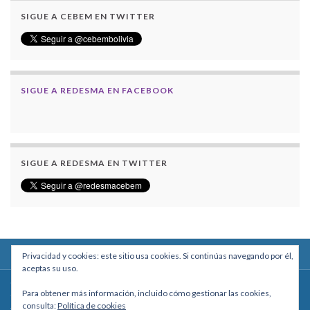
SIGUE A CEBEM EN TWITTER
SIGUE A REDESMA EN FACEBOOK
SIGUE A REDESMA EN TWITTER
Privacidad y cookies: este sitio usa cookies. Si continúas navegando por él,
aceptas su uso.
Centro Boliviano de Estudios Multidisciplinarios
Para obtener más información, incluido cómo gestionar las cookies,
Calle Macario Pinilla # 2588 esq. Av. Arce, Edificio Arcadia, Mezzanine, Of. 101
consulta:
Política de cookies
- La Paz, Bolivia