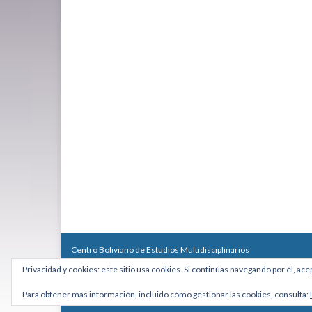
Centro Boliviano de Estudios Multidisciplinarios
Calle Macario Pinilla # 2588 esq. Av. Arce, Edificio Arcadia, Mezzan
Privacidad y cookies: este sitio usa cookies. Si continúas navegando por él, ace
Teléfono: +591 2431818 - Celular: +591 73027636
cebem@cebem.org
Para obtener más información, incluido cómo gestionar las cookies, consulta:
Hecho con
por
Graphene Themes
.