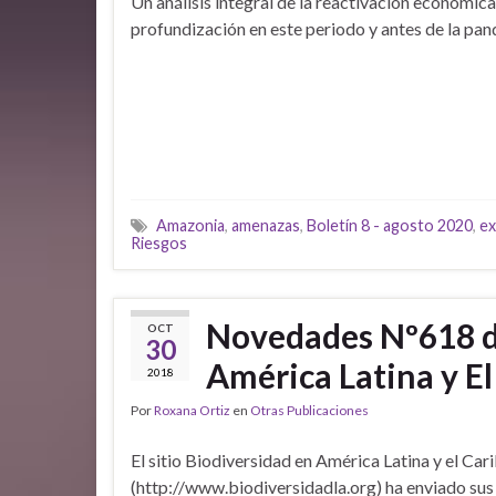
Un análisis integral de la reactivación económica
profundización en este periodo y antes de la pan
Amazonia
,
amenazas
,
Boletín 8 - agosto 2020
,
ex
Riesgos
Novedades Nº618 de
OCT
30
América Latina y El
2018
Por
Roxana Ortiz
en
Otras Publicaciones
El sitio Biodiversidad en América Latina y el Car
(http://www.biodiversidadla.org) ha enviado sus