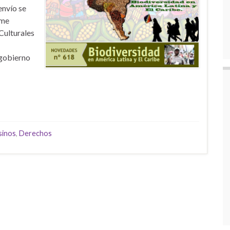
envío se
rme
Culturales
 gobierno
sinos
,
Derechos