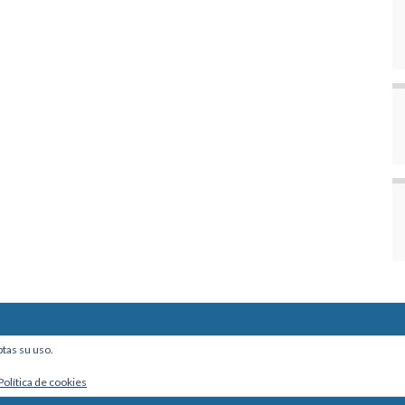
ine, Of. 101 - La Paz, Bolivia
ptas su uso.
Política de cookies