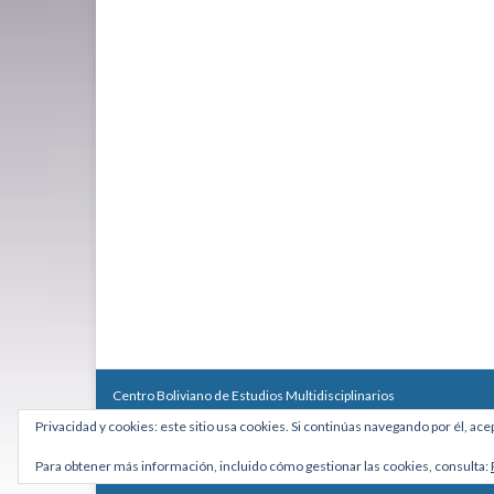
Centro Boliviano de Estudios Multidisciplinarios
Calle Macario Pinilla # 2588 esq. Av. Arce, Edificio Arcadia, Mezzan
Privacidad y cookies: este sitio usa cookies. Si continúas navegando por él, ace
Teléfono: +591 2431818 - Celular: +591 73027636
cebem@cebem.org
Para obtener más información, incluido cómo gestionar las cookies, consulta:
Hecho con
por
Graphene Themes
.