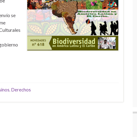
ibe
envío se
rme
Culturales
 gobierno
sinos
,
Derechos