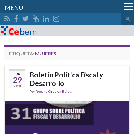
MENU
Alte
el
Search for:
form
de
bús
ETIQUETA:
MUJERES
Boletín Política Fiscal y
JUN
29
Desarrollo
2020
Por
Roxana Ortiz
en
Boletin