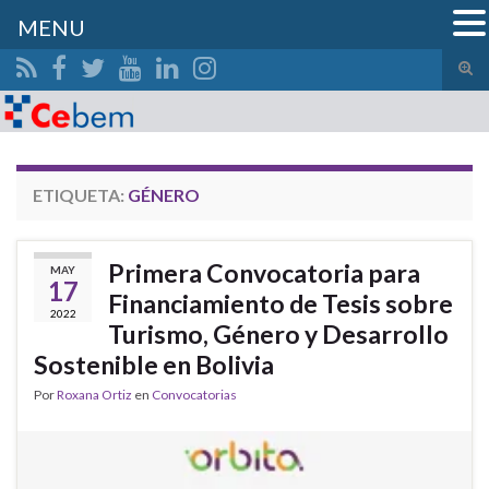
MENU
Alte
el
Search for:
form
de
bús
ETIQUETA:
GÉNERO
Primera Convocatoria para
MAY
17
Financiamiento de Tesis sobre
2022
Turismo, Género y Desarrollo
Sostenible en Bolivia
Por
Roxana Ortiz
en
Convocatorias