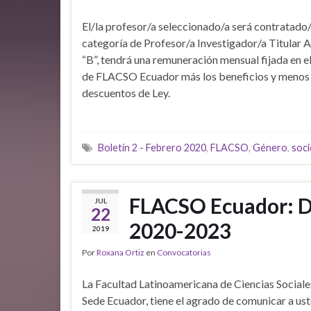
El/la profesor/a seleccionado/a será contratado/
categoría de Profesor/a Investigador/a Titular
“B”, tendrá una remuneración mensual fijada en e
de FLACSO Ecuador más los beneficios y menos 
descuentos de Ley.
Boletín 2 - Febrero 2020
,
FLACSO
,
Género
,
soci
FLACSO Ecuador: D
JUL
22
2020-2023
2019
Por
Roxana Ortiz
en
Convocatorias
La Facultad Latinoamericana de Ciencias Socia
Sede Ecuador, tiene el agrado de comunicar a us