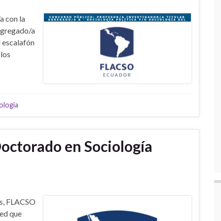
a con la
 Agregado/a
l escalafón
los
ologia
octorado en Sociología
les, FLACSO
ted que