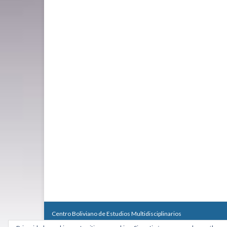
Centro Boliviano de Estudios Multidisciplinarios
Calle Macario Pinilla # 2588 esq. Av. Arce, Edificio Arcadia, Mezzan