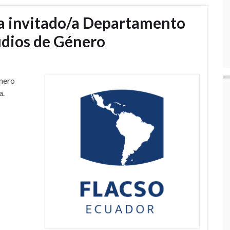
a invitado/a Departamento
udios de Género
énero
a.