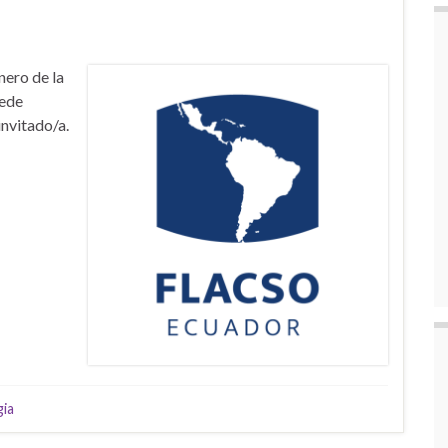
nero de la
Sede
invitado/a.
gia