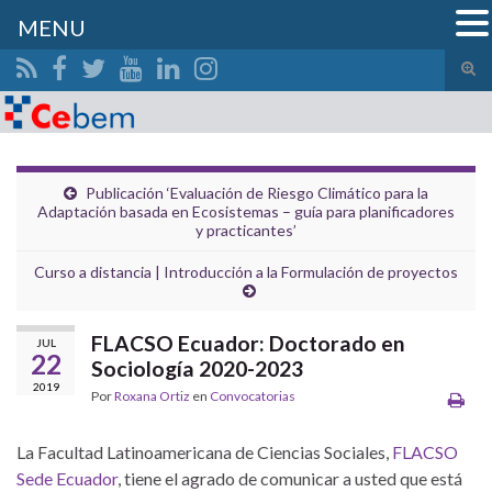
MENU
Alte
el
Search for:
form
de
bús
Publicación ‘Evaluación de Riesgo Climático para la
Adaptación basada en Ecosistemas – guía para planificadores
y practicantes’
Curso a distancia | Introducción a la Formulación de proyectos
FLACSO Ecuador: Doctorado en
JUL
22
Sociología 2020-2023
2019
Por
Roxana Ortiz
en
Convocatorias
La Facultad Latinoamericana de Ciencias Sociales,
FLACSO
Sede Ecuador
, tiene el agrado de comunicar a usted que está