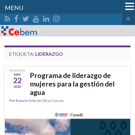
MENU
Alte
el
Search for:
form
de
bús
ETIQUETA:
LIDERAZGO
Programa de liderazgo de
MAY
22
mujeres para la gestión del
2020
agua
Por
Roxana Ortiz
en
Otros Cursos