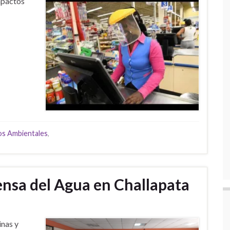
mpactos
os Ambientales
,
ensa del Agua en Challapata
inas y