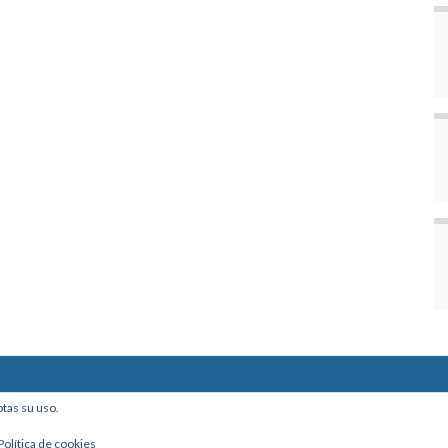
ine, Of. 101 - La Paz, Bolivia
ptas su uso.
Política de cookies