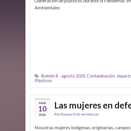
Generación de plásticos durante la Pandemia: I
Ambientales
Boletín 8 - agosto 2020
,
Contaminación
,
Impact
Plásticos
Las mujeres en def
MAR
10
Por
Roxana Ortiz
en
Noticias
2020
Nosotras mujeres indígenas, originarias, campes