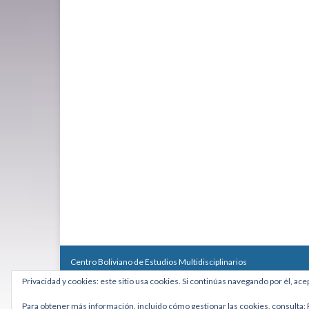
Centro Boliviano de Estudios Multidisciplinarios
Calle Macario Pinilla # 2588 esq. Av. Arce, Edificio Arcadia, Mezzan
Privacidad y cookies: este sitio usa cookies. Si continúas navegando por él, ace
Teléfono: +591 2431818 - Celular: +591 73027636
cebem@cebem.org
Para obtener más información, incluido cómo gestionar las cookies, consulta: