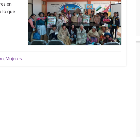
res en
 lo que
ón
,
Mujeres