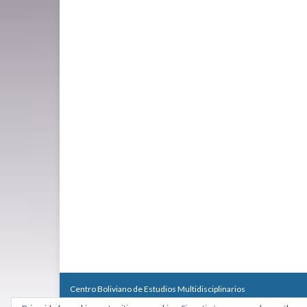
Centro Boliviano de Estudios Multidisciplinarios
Calle Macario Pinilla # 2588 esq. Av. Arce, Edificio Arcadia, Mezzan