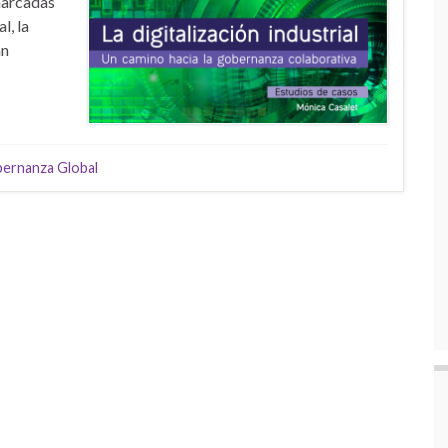
marcadas
l, la
án
ernanza Global