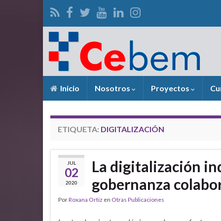
Inicio
Nosotros
Proyectos
Cu
ETIQUETA:
DIGITALIZACIÓN
La digitalización in
JUL
02
gobernanza colabor
2020
Por
Roxana Ortiz
en
Otras Publicaciones