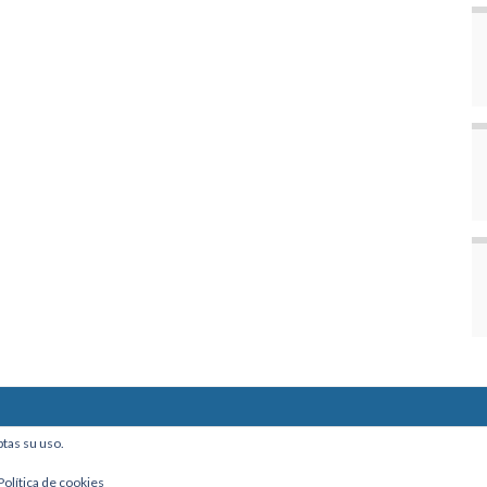
ine, Of. 101 - La Paz, Bolivia
ptas su uso.
Política de cookies