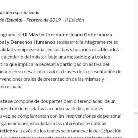
ación especializada
do (España) – Febrero de 2019
– II Edición
rograma del
II Máster Iberoamericano Gobernanza
bal y Derechos Humanos
se desarrolla íntegramente en
lidad semipresencial, en los días y horarios establecidos
l calendario del máster, bajo una metodología teórico-
tica que implica la necesaria participación activa del
nado en su desarrollo, tanto a través de la presentación de
rvenciones orales de presentación de las mismas y
en el aula.
 éste se compone de dos partes bien diferenciadas: de un
ones teóricas
relativas a cada una de las unidades
 su vez, se complementan con las intervenciones de personal
rganizaciones vinculadas a las diferentes temáticas
ácticos
a través de los cuales se promueve la participación
omo el intercambio y transferencia de conocimiento y buenas