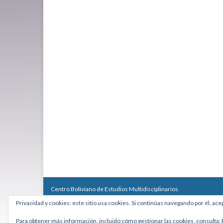
Centro Boliviano de Estudios Multidisciplinarios
Calle Macario Pinilla # 2588 esq. Av. Arce, Edificio Arcadia, Mezzan
Privacidad y cookies: este sitio usa cookies. Si continúas navegando por él, ace
Teléfono: +591 2431818 - Celular: +591 73027636
cebem@cebem.org
Para obtener más información, incluido cómo gestionar las cookies, consulta: