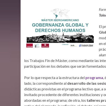
Form
Tole
El p
Glo
moda
en e
prác
alum
los Trabajos Fin de Máster, como mediante las inte
participación en los debates que serán fomentados 
Por lo que respecta a la estructura del
programa
,
lado, la correspondiente al
desarrollo de las sesi
didácticas previstas en el programa lectivo que, a
invitado procedente de diferentes instituciones y o
abordadas en el programa; de otra, los
talleres pr
activa del alumnado, la reflexión, el debate, así c