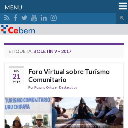
MENU
Alte
el
Search for:
form
de
bús
ETIQUETA:
BOLETÍN 9 – 2017
Foro Virtual sobre Turismo
DIC
21
Comunitario
2017
Por
Roxana Ortiz
en
Destacados