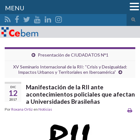
MENU
Alte
el
Search for:
form
de
bús
Presentación de CIUDADATOS N°1
XV Seminario Internacional de la RII: “Crisis y Desigualdad:
Impactos Urbanos y Territoriales en Iberoamérica”
Manifestación de la RII ante
DIC
12
acontecimientos policiales que afectan
2017
a Universidades Brasileñas
Por
Roxana Ortiz
en
Noticias