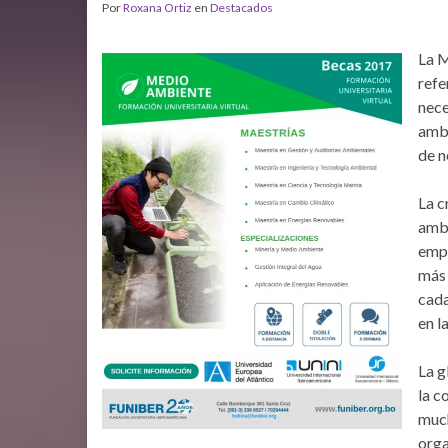
Por
Roxana Ortiz
en
Destacados
La M
refe
nece
ambi
de n
La c
ambi
empr
más 
cada
en l
La g
la c
much
orga