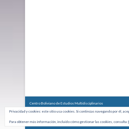
Centro Boliviano de Estudios Multidisciplinarios
Calle Macario Pinilla # 2588 esq. Av. Arce, Edificio Arcadia, Mezzan
Privacidad y cookies: este sitio usa cookies. Si continúas navegando por él, ace
Teléfono: +591 2431818 - Celular: +591 73027636
cebem@cebem.org
Para obtener más información, incluido cómo gestionar las cookies, consulta:
Hecho con
por
Graphene Themes
.