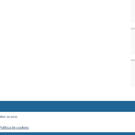
ine, Of. 101 - La Paz, Bolivia
ptas su uso.
Política de cookies