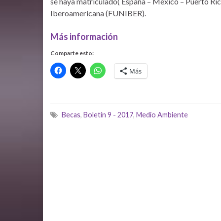
se haya matriculado( España – Mexico – Puerto Rico
Iberoamericana (FUNIBER).
Más información
Comparte esto:
Más
Becas
,
Boletín 9 - 2017
,
Medio Ambiente