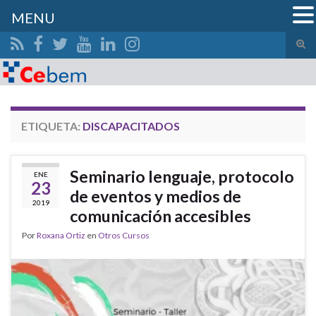
MENU
Alte
el
Search for:
form
de
bús
ETIQUETA:
DISCAPACITADOS
Seminario lenguaje, protocolo
ENE
23
de eventos y medios de
2019
comunicación accesibles
Por
Roxana Ortiz
en
Otros Cursos