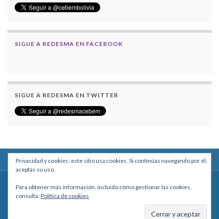
SIGUE A REDESMA EN FACEBOOK
SIGUE A REDESMA EN TWITTER
Privacidad y cookies: este sitio usa cookies. Si continúas navegando por él,
aceptas su uso.
Centro Boliviano de Estudios Multidisciplinarios
Para obtener más información, incluido cómo gestionar las cookies,
Calle Macario Pinilla # 2588 esq. Av. Arce, Edificio Arcadia, Mezzanine, Of. 101
consulta:
Política de cookies
- La Paz, Bolivia
Teléfono: +591 2431818 - Celular: +591 73027636
cebem@cebem.org