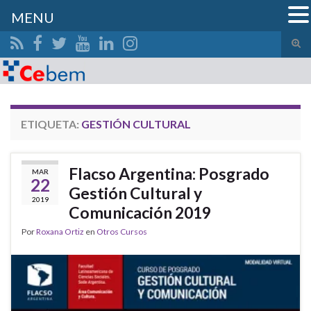
MENU
Alte
el
Search for:
form
de
bús
ETIQUETA:
GESTIÓN CULTURAL
Flacso Argentina: Posgrado
MAR
22
Gestión Cultural y
2019
Comunicación 2019
Por
Roxana Ortiz
en
Otros Cursos