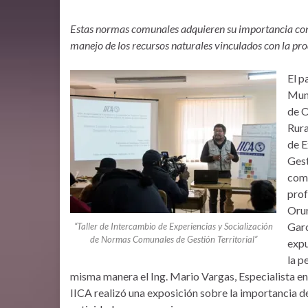
Estas normas comunales adquieren su importancia consi
manejo de los recursos naturales vinculados con la pr
El p
Muni
de O
Rura
de E
Gest
comu
prof
Orur
Garc
“Taller de Intercambio de Experiencias y Socialización
de Normas Comunales de Gestión Territorial”
expu
la p
misma manera el Ing. Mario Vargas, Especialista en
IICA realizó una exposición sobre la importancia de l