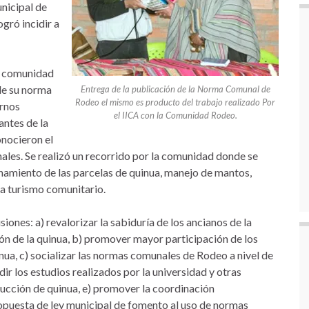
nicipal de
gró incidir a
la comunidad
de su norma
Entrega de la publicación de la Norma Comunal de
Rodeo el mismo es producto del trabajo realizado Por
ernos
el IICA con la Comunidad Rodeo.
antes de la
onocieron el
ales. Se realizó un recorrido por la comunidad donde se
namiento de las parcelas de quinua, manejo de mantos,
 a turismo comunitario.
usiones: a) revalorizar la sabiduría de los ancianos de la
ión de la quinua, b) promover mayor participación de los
nua, c) socializar las normas comunales de Rodeo a nivel de
ir los estudios realizados por la universidad y otras
oducción de quinua, e) promover la coordinación
 propuesta de ley municipal de fomento al uso de normas