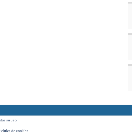
ine, Of. 101 - La Paz, Bolivia
ptas su uso.
Política de cookies