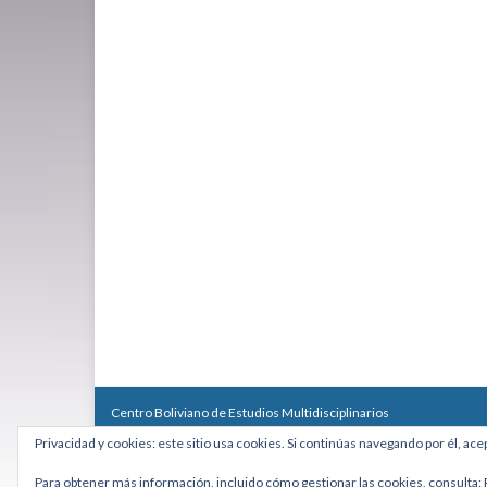
Centro Boliviano de Estudios Multidisciplinarios
Calle Macario Pinilla # 2588 esq. Av. Arce, Edificio Arcadia, Mezzan
Privacidad y cookies: este sitio usa cookies. Si continúas navegando por él, ace
Teléfono: +591 2431818 - Celular: +591 73027636
cebem@cebem.org
Para obtener más información, incluido cómo gestionar las cookies, consulta: