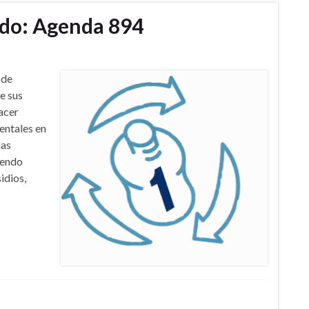
do: Agenda 894
 de
e sus
acer
entales en
las
iendo
idios,