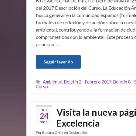
NUEVA FECHA DE INICIO: Del 8 de Mayo al 25
del 2017 Descripción del Curso. La Educación A
busca generar en la comunidad espacios (formal
formales) de reflexión y de acción sobre la cuest
ambiental, contribuyendo a la formación de ciu
comprometidos con lo ambiental. Este proceso d
principio, …
Seguir leyendo
Ambiental
,
Boletín 2 - Febrero 2017
,
Boletín 8 -
Curso
Visita la nueva pág
OCT
24
Excelencia
2016
Por
Roxana Ortiz
en
Destacados