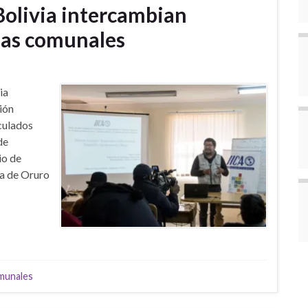
olivia intercambian
mas comunales
ia
ión
nculados
de
io de
ca de Oruro
munales