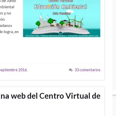
 de Junio
mbiental
es y no
ión
dadanos
e logra, en
 Septiembre 2016
,
33 comentarios
ina web del Centro Virtual de