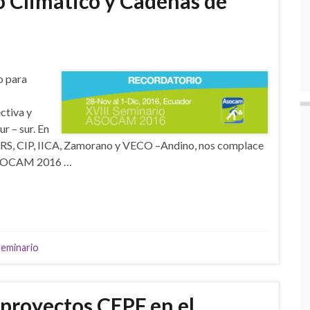
 Climático y Cadenas de
o para
ctiva y
r – sur. En
CRS, CIP, IICA, Zamorano y VECO –Andino, nos complace
 ASOCAM 2016 …
eminario
 proyectos CEPF en el