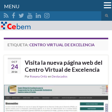
MENU
Alte
el
Search for:
form
de
bús
ETIQUETA:
CENTRO VIRTUAL DE EXCELENCIA
Visita la nueva página web del
OCT
24
Centro Virtual de Excelencia
2016
Por
Roxana Ortiz
en
Destacados