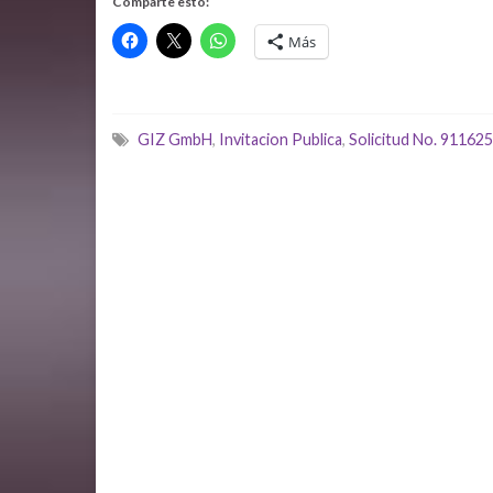
Comparte esto:
Más
GIZ GmbH
,
Invitacion Publica
,
Solicitud No. 91162