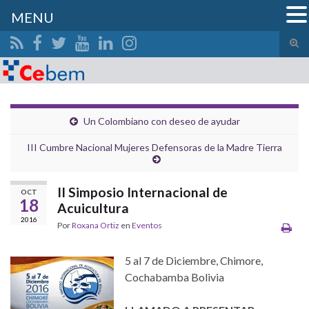
MENU
Alte
el
Search for:
form
de
bús
Un Colombiano con deseo de ayudar
III Cumbre Nacional Mujeres Defensoras de la Madre Tierra
II Simposio Internacional de
OCT
18
Acuicultura
2016
Por
Roxana Ortiz
en
Eventos
5 al 7 de Diciembre, Chimore,
Cochabamba Bolivia