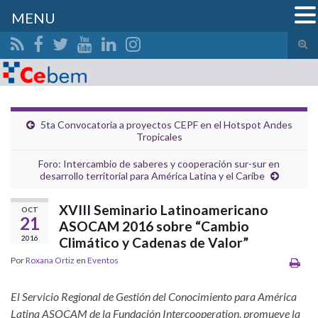
MENU
Alte
el
Search for:
form
de
bús
5ta Convocatoria a proyectos CEPF en el Hotspot Andes
Tropicales
Foro: Intercambio de saberes y cooperación sur-sur en
desarrollo territorial para América Latina y el Caribe
XVIII Seminario Latinoamericano
OCT
21
ASOCAM 2016 sobre “Cambio
2016
Climático y Cadenas de Valor”
Por
Roxana Ortiz
en
Eventos
El Servicio Regional de Gestión del Conocimiento para América
Latina ASOCAM de la Fundación Intercooperation, promueve la