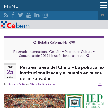
MENU
Alte
el
Search for:
form
de
bús
Boletín Reforme No. 698
Posgrado Internacional Gestión y Política en Cultura y
Comunicación 2019 | Inscripciones abiertas
Perú en la era del Chino – La política no
ENE
25
institucionalizada y el pueblo en busca
2019
de un salvador
Por
Roxana Ortiz
en
Otras Publicaciones