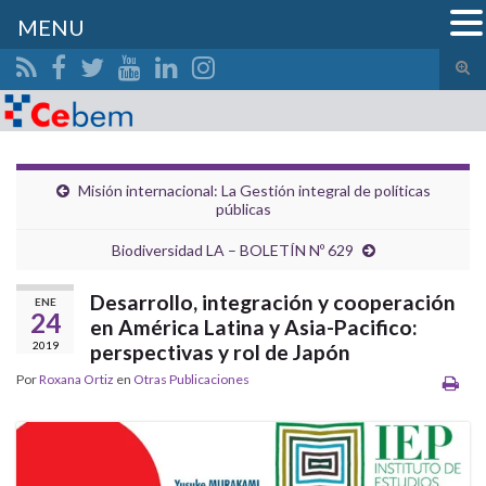
MENU
Alte
el
Search for:
form
de
bús
Misión internacional: La Gestión integral de políticas
públicas
Biodiversidad LA – BOLETÍN Nº 629
Desarrollo, integración y cooperación
ENE
24
en América Latina y Asia-Pacifico:
2019
perspectivas y rol de Japón
Por
Roxana Ortiz
en
Otras Publicaciones