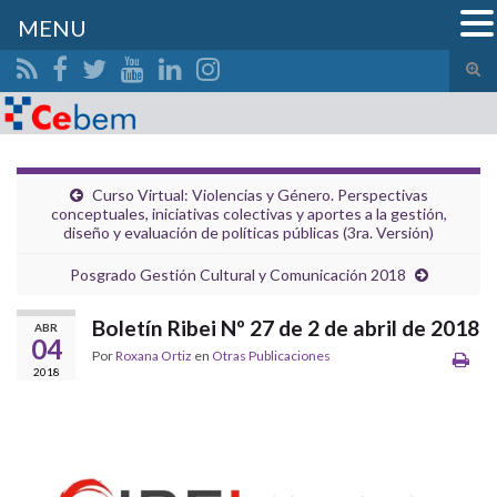
MENU
Alte
el
Search for:
form
de
bús
Curso Virtual: Violencias y Género. Perspectivas
conceptuales, iniciativas colectivas y aportes a la gestión,
diseño y evaluación de políticas públicas (3ra. Versión)
Posgrado Gestión Cultural y Comunicación 2018
Boletín Ribei Nº 27 de 2 de abril de 2018
ABR
04
Por
Roxana Ortiz
en
Otras Publicaciones
2018