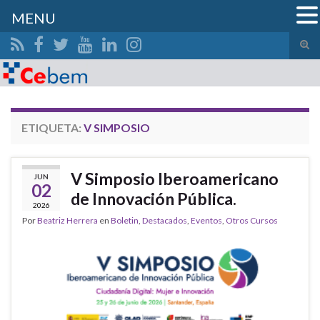
MENU
Alte
el
Search for:
form
de
bús
ETIQUETA:
V SIMPOSIO
V Simposio Iberoamericano
JUN
02
de Innovación Pública.
2026
Por
Beatriz Herrera
en
Boletin
,
Destacados
,
Eventos
,
Otros Cursos