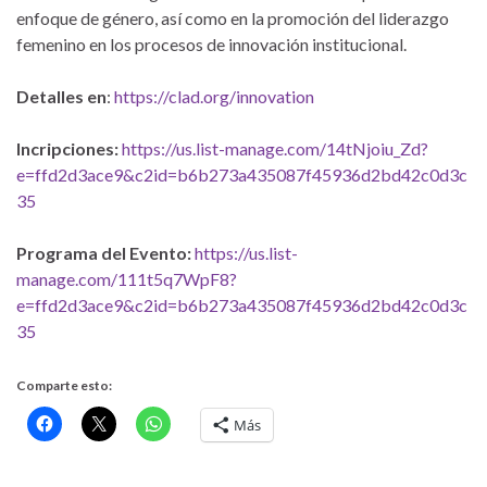
enfoque de género, así como en la promoción del liderazgo
femenino en los procesos de innovación institucional.
Detalles en
:
https://clad.org/innovation
Incripciones:
https://us.list-manage.com/14tNjoiu_Zd?
e=ffd2d3ace9&c2id=b6b273a435087f45936d2bd42c0d3c
35
Programa del Evento:
https://us.list-
manage.com/111t5q7WpF8?
e=ffd2d3ace9&c2id=b6b273a435087f45936d2bd42c0d3c
35
Comparte esto:
Más