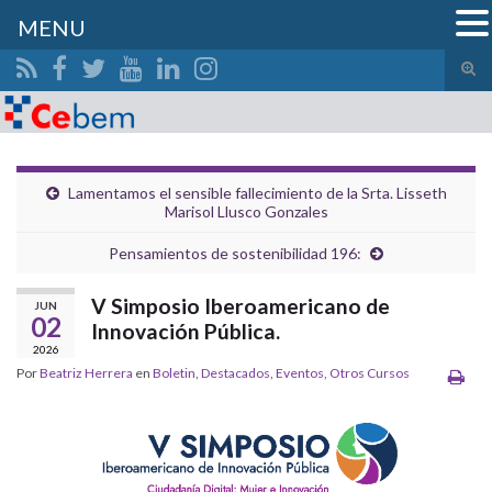
MENU
Alte
el
Search for:
form
de
bús
Lamentamos el sensible fallecimiento de la Srta. Lisseth
Marisol Llusco Gonzales
Pensamientos de sostenibilidad 196:
V Simposio Iberoamericano de
JUN
02
Innovación Pública.
2026
Por
Beatriz Herrera
en
Boletin
,
Destacados
,
Eventos
,
Otros Cursos