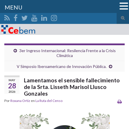
MENU
Alte
el
Search for:
form
de
bús
3er Ingreso Internacional: Resilencia Frente a la Crisis
Climática
V Simposio Iberoamericano de Innovación Pública.
Lamentamos el sensible fallecimiento
MAY
28
de la Srta. Lisseth Marisol Llusco
2026
Gonzales
Por
Roxana Ortiz
en
La Ruta del Censo