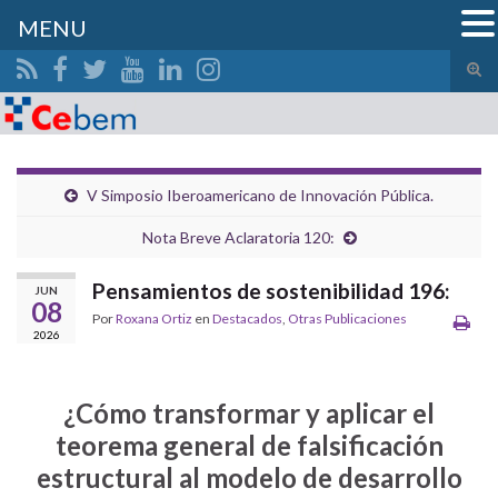
MENU
Alte
el
Search for:
form
de
bús
V Simposio Iberoamericano de Innovación Pública.
Nota Breve Aclaratoria 120:
Pensamientos de sostenibilidad 196:
JUN
08
Por
Roxana Ortiz
en
Destacados
,
Otras Publicaciones
2026
¿Cómo transformar y aplicar el
teorema general de falsificación
estructural al modelo de desarrollo