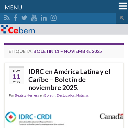
MENU
Alte
el
Search for:
form
de
bús
ETIQUETA:
BOLETIN 11 – NOVIEMBRE 2025
IDRC en América Latina y el
NOV
11
Caribe – Boletín de
2025
noviembre 2025.
Por
Beatriz Herrera
en
Boletin
,
Destacados
,
Noticias