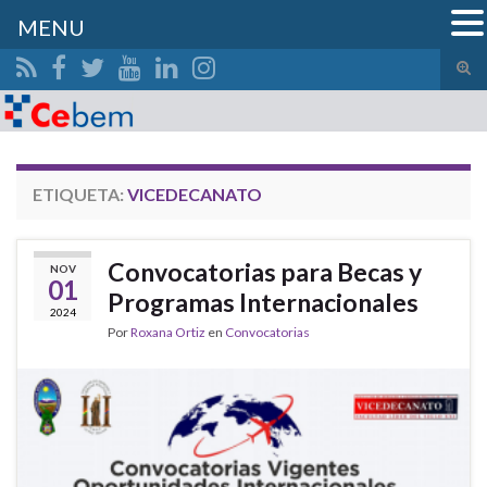
MENU
Alte
el
Search for:
form
de
bús
ETIQUETA:
VICEDECANATO
Convocatorias para Becas y
NOV
01
Programas Internacionales
2024
Por
Roxana Ortiz
en
Convocatorias