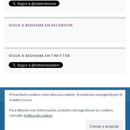
SIGUE A REDESMA EN FACEBOOK
SIGUE A REDESMA EN TWITTER
Privacidad y cookies: este sitio usa cookies. Si continúas navegando por él,
aceptas su uso.
Centro Boliviano de Estudios Multidisciplinarios
Para obtener más información, incluido cómo gestionar las cookies,
Calle Macario Pinilla # 2588 esq. Av. Arce, Edificio Arcadia, Mezzanine, Of. 101
consulta:
Política de cookies
- La Paz, Bolivia
Teléfono: +591 2431818 - Celular: +591 73027636
cebem@cebem.org