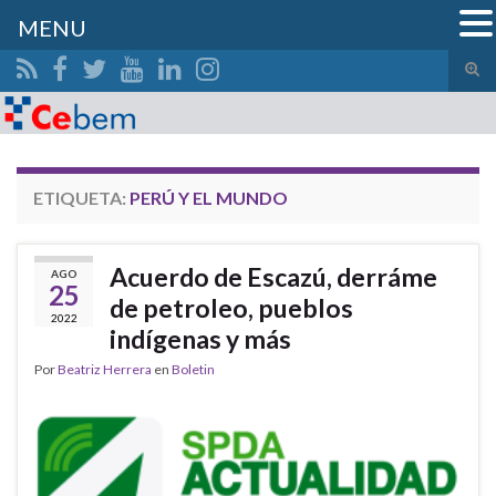
MENU
Alte
el
Search for:
form
de
bús
ETIQUETA:
PERÚ Y EL MUNDO
Acuerdo de Escazú, derráme
AGO
25
de petroleo, pueblos
2022
indígenas y más
Por
Beatriz Herrera
en
Boletin