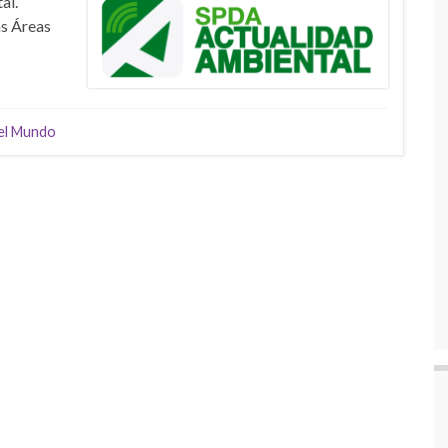
al.
as Áreas
 el Mundo