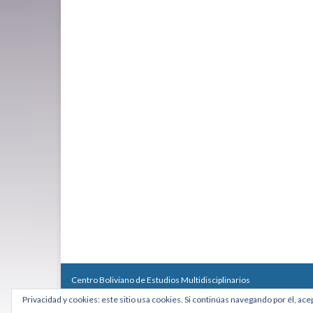
Centro Boliviano de Estudios Multidisciplinarios
Calle Macario Pinilla # 2588 esq. Av. Arce, Edificio Arcadia, Mezzan
Privacidad y cookies: este sitio usa cookies. Si continúas navegando por él, ace
Teléfono: +591 2431818 - Celular: +591 73027636