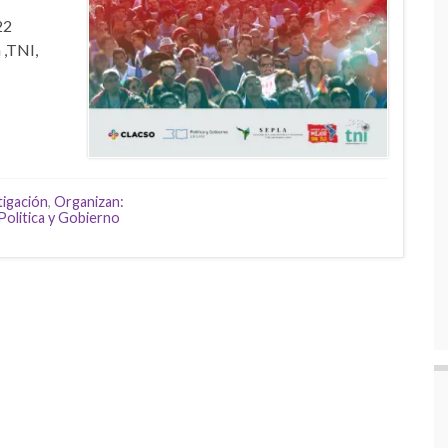
22
 ,TNI,
tigación
,
Organizan:
Politica y Gobierno