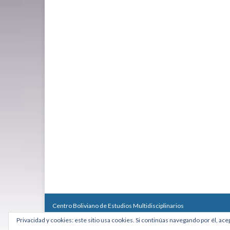
Centro Boliviano de Estudios Multidisciplinarios
Calle Macario Pinilla # 2588 esq. Av. Arce, Edificio Arcadia, Mezzan
Privacidad y cookies: este sitio usa cookies. Si continúas navegando por él, ace
Teléfono: +591 2431818 - Celular: +591 73027636